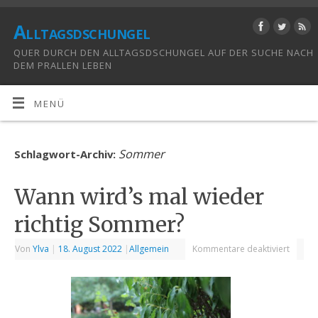
Alltagsdschungel
QUER DURCH DEN ALLTAGSDSCHUNGEL AUF DER SUCHE NACH
DEM PRALLEN LEBEN
MENÜ
Sommer
Schlagwort-Archiv:
Wann wird’s mal wieder
richtig Sommer?
Von
Ylva
|
18. August 2022
|
Allgemein
Kommentare deaktiviert