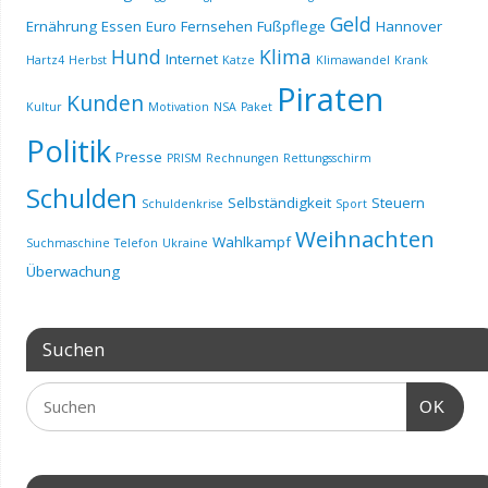
Geld
Ernährung
Essen
Euro
Fernsehen
Fußpflege
Hannover
Hund
Klima
Internet
Hartz4
Herbst
Katze
Klimawandel
Krank
Piraten
Kunden
Kultur
Motivation
NSA
Paket
Politik
Presse
PRISM
Rechnungen
Rettungsschirm
Schulden
Selbständigkeit
Steuern
Schuldenkrise
Sport
Weihnachten
Wahlkampf
Suchmaschine
Telefon
Ukraine
Überwachung
Suchen
OK