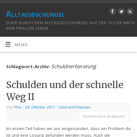
Alltagsdschungel
QUER DURCH DEN ALLTAGSDSCHUNGEL AUF DER SUCHE NACH
DEM PRALLEN LEBEN
MENÜ
Schuldnerberatung
Schlagwort-Archiv:
Schulden und der schnelle
Weg II
Von
Ylva
|
29. Oktober 2011
|
Geld und Finanzen
Kommentare deaktiviert
Im ersten Teil haben wir uns eingestanden, dass ein Problem da
ist und eine Lösung gefunden werden muss. Auch die