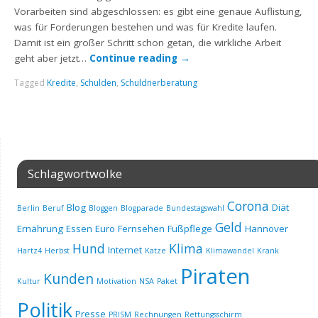
Vorarbeiten sind abgeschlossen: es gibt eine genaue Auflistung,
was für Forderungen bestehen und was für Kredite laufen.
Damit ist ein großer Schritt schon getan, die wirkliche Arbeit
geht aber jetzt…
Continue reading
→
Tagged
Kredite
,
Schulden
,
Schuldnerberatung
Schlagwortwolke
Corona
Blog
Diät
Berlin
Beruf
Bloggen
Blogparade
Bundestagswahl
Geld
Ernährung
Essen
Euro
Fernsehen
Fußpflege
Hannover
Hund
Klima
Internet
Hartz4
Herbst
Katze
Klimawandel
Krank
Piraten
Kunden
Kultur
Motivation
NSA
Paket
Politik
Presse
PRISM
Rechnungen
Rettungsschirm